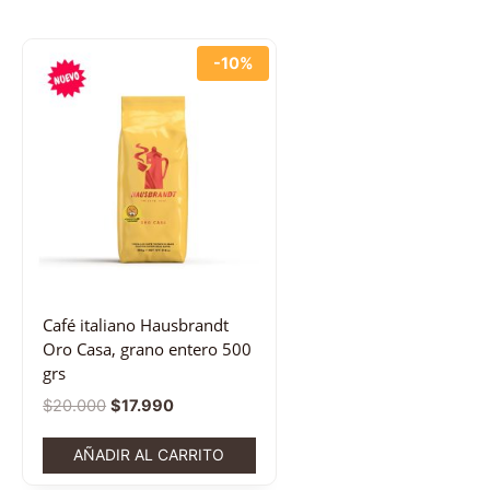
-10%
Café italiano Hausbrandt
Oro Casa, grano entero 500
grs
$
20.000
$
17.990
AÑADIR AL CARRITO