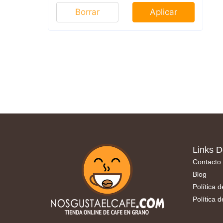
Borrar
Aplicar
Links D
Contacto
Blog
Política 
Política 