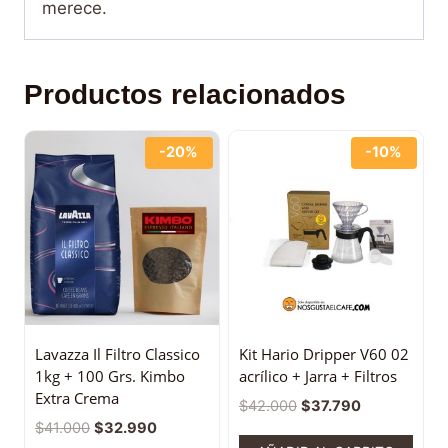
merece.
Productos relacionados
-20%
-10%
Lavazza Il Filtro Classico
Kit Hario Dripper V60 02
1kg + 100 Grs. Kimbo
acrílico + Jarra + Filtros
Extra Crema
$
42.000
$
37.790
$
41.000
$
32.990