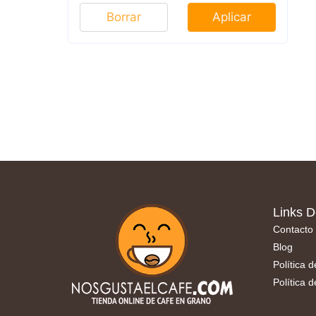
Borrar
Aplicar
Links D
Contacto
Blog
Política 
Política 