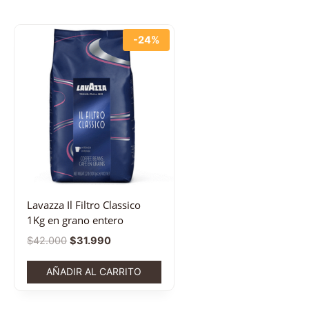
-24%
Lavazza Il Filtro Classico
1Kg en grano entero
$
42.000
$
31.990
AÑADIR AL CARRITO