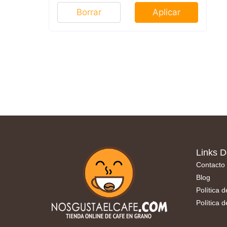
Borrar
Aplicar
Links D
Contacto
Blog
Política 
Política 