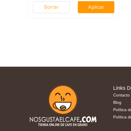
Borrar
Aplicar
Links D
Contacto
Blog
Política 
Política 