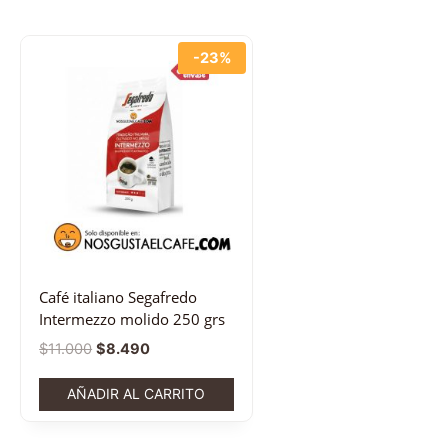
-23%
Café italiano Segafredo
Intermezzo molido 250 grs
$
11.000
$
8.490
AÑADIR AL CARRITO