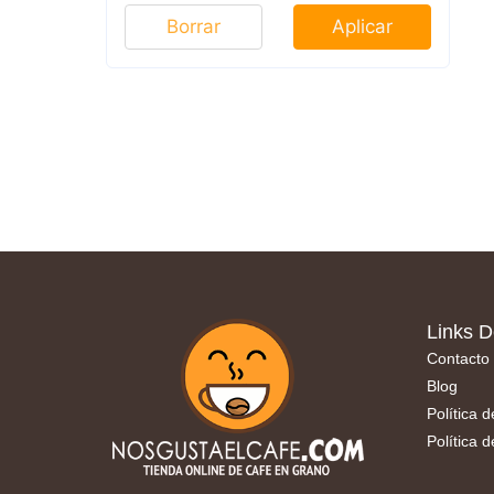
Borrar
Aplicar
Links D
Contacto
Blog
Política 
Política 