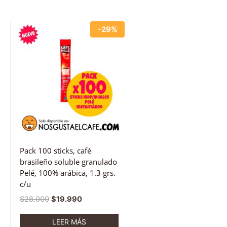
-29%
Pack 100 sticks, café
brasileño soluble granulado
Pelé, 100% arábica, 1.3 grs.
c/u
$
28.000
$
19.990
LEER MÁS