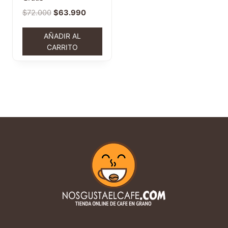
$
72.000
$
63.990
AÑADIR AL
CARRITO