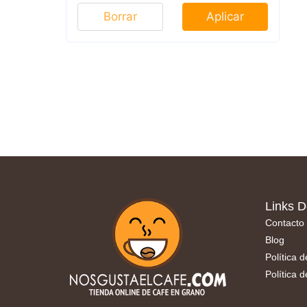
Borrar
Aplicar
Links D
Contacto
Blog
Política 
Política 