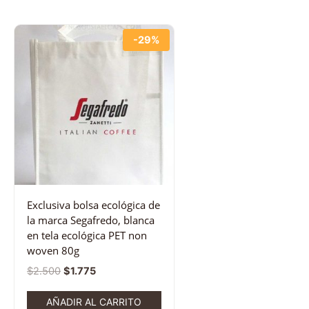
-29%
Exclusiva bolsa ecológica de
la marca Segafredo, blanca
en tela ecológica PET non
woven 80g
$
2.500
$
1.775
AÑADIR AL CARRITO