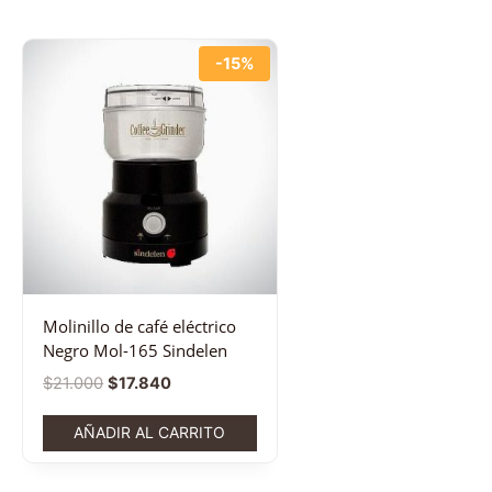
-15%
Molinillo de café eléctrico
Negro Mol-165 Sindelen
$
21.000
$
17.840
AÑADIR AL CARRITO