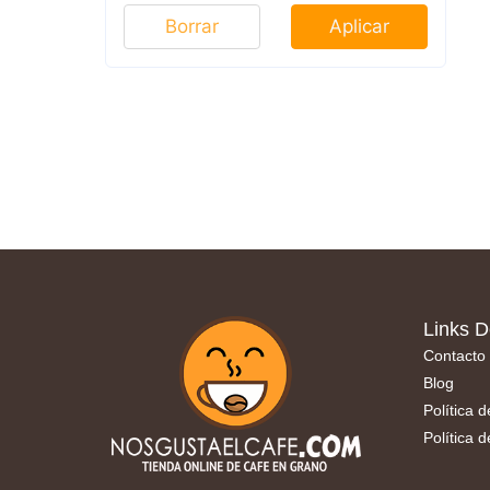
Borrar
Aplicar
Links D
Contacto
Blog
Política 
Política 