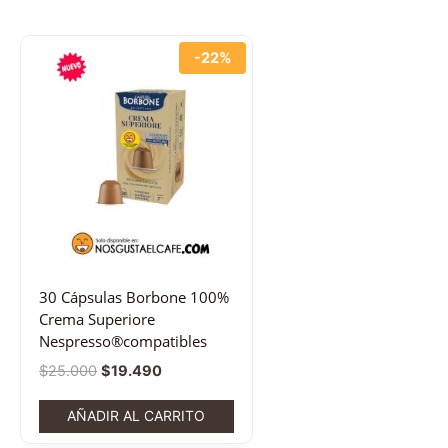
-22%
30 Cápsulas Borbone 100%
Crema Superiore
Nespresso®compatibles
$
25.000
$
19.490
AÑADIR AL CARRITO