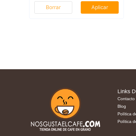
Borrar
Aplicar
Links D
Contacto
Blog
Política 
Política 