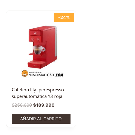
-24%
Cafetera Illy Iperespresso
superautomática Y3 roja
$
250.000
$
189.990
AÑADIR AL CARRITO