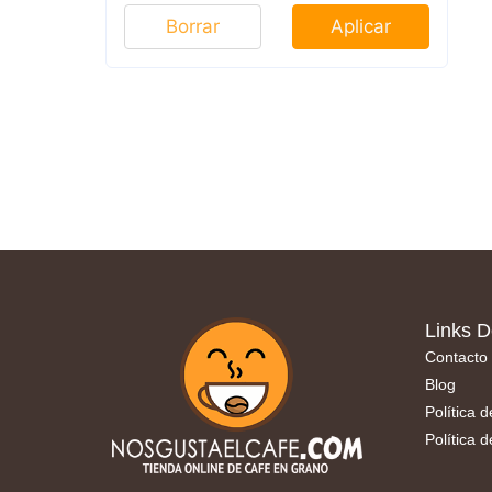
Borrar
Aplicar
Links D
Contacto
Blog
Política 
Política 