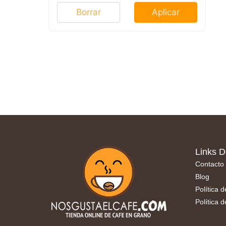
Borrar
Aplicar
Links D
Contacto
Blog
Política 
Política 