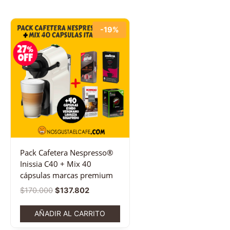
-19%
Pack Cafetera Nespresso®
Inissia C40 + Mix 40
cápsulas marcas premium
$
170.000
$
137.802
AÑADIR AL CARRITO