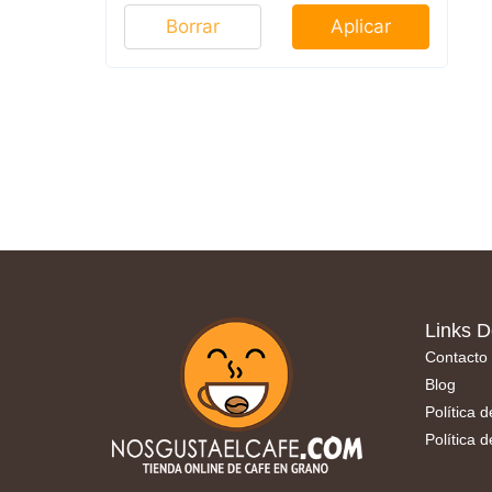
Borrar
Aplicar
Links D
Contacto
Blog
Política 
Política 