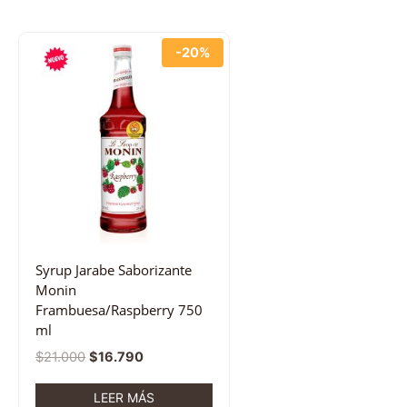
-20%
Syrup Jarabe Saborizante
Monin
Frambuesa/Raspberry 750
ml
$
21.000
$
16.790
LEER MÁS