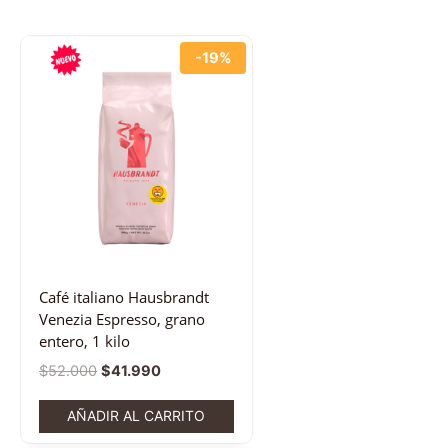
-19%
Café italiano Hausbrandt
Venezia Espresso, grano
entero, 1 kilo
$
52.000
$
41.990
AÑADIR AL CARRITO