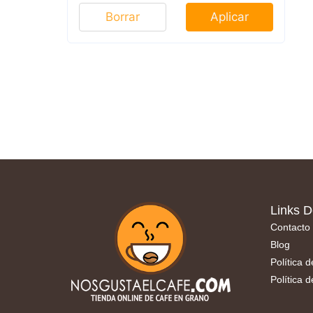
Borrar
Aplicar
Links D
Contacto
Blog
Política 
Política 