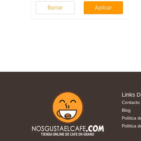
Borrar
Aplicar
Links D
Contacto
Blog
Política 
Política 