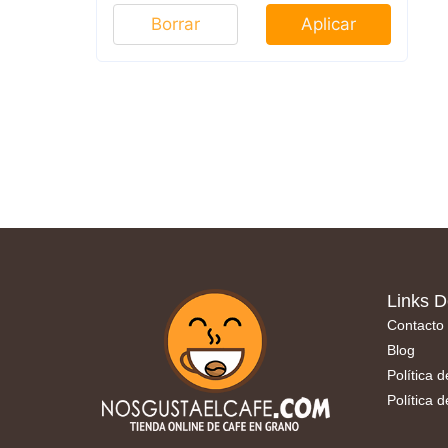
Borrar
Aplicar
Links D
Contacto
Blog
Política 
Política 