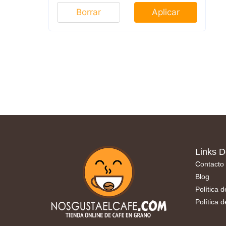
Borrar
Aplicar
Links D
Contacto
Blog
Política 
Política 