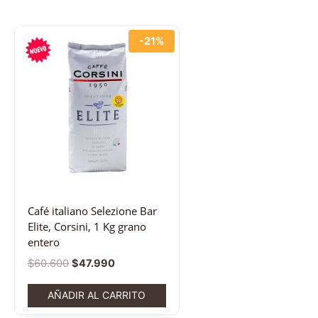
-21%
Café italiano Selezione Bar
Elite, Corsini, 1 Kg grano
entero
$
60.600
$
47.990
AÑADIR AL CARRITO