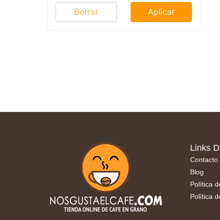
Borrar
Aplicar
Links D
Contacto
Blog
Política 
Política 