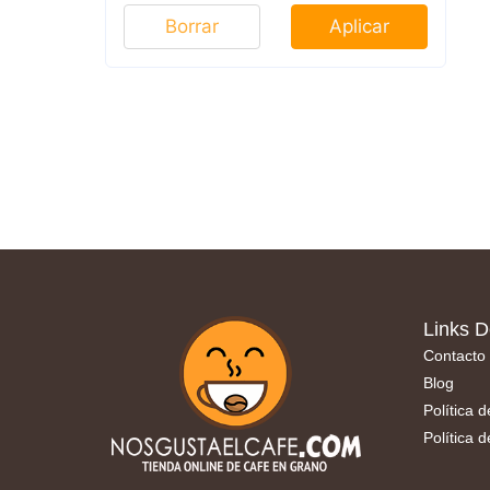
Borrar
Aplicar
Links D
Contacto
Blog
Política 
Política 