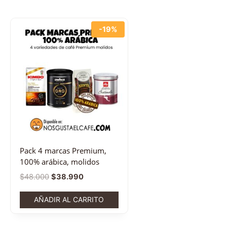
-19%
Pack 4 marcas Premium,
100% arábica, molidos
$
48.000
$
38.990
AÑADIR AL CARRITO