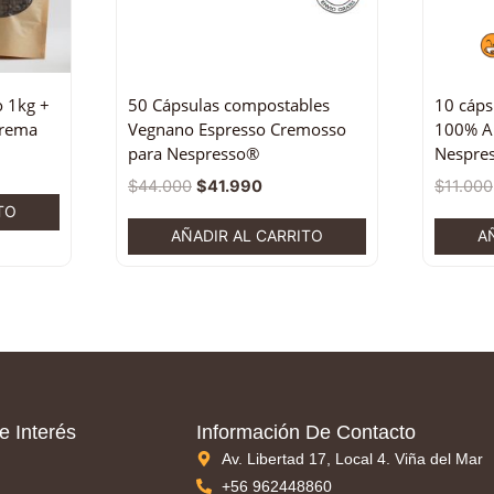
o 1kg +
50 Cápsulas compostables
10 cáps
Crema
Vegnano Espresso Cremosso
100% Ar
para Nespresso®
Nespre
$
44.000
$
41.990
$
11.000
TO
AÑADIR AL CARRITO
A
e Interés
Información De Contacto
Av. Libertad 17, Local 4. Viña del Mar
+56 962448860