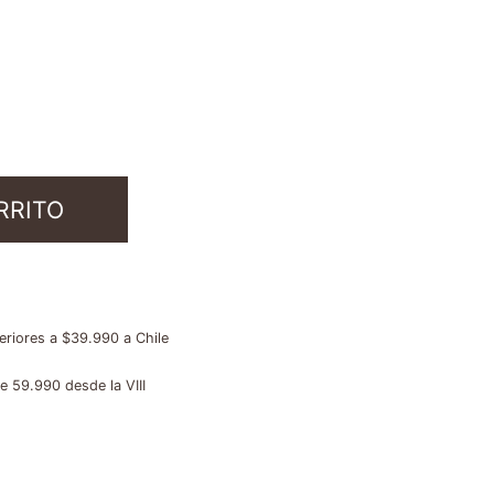
RRITO
riores a $39.990 a Chile
 59.990 desde la VIII
tas y packs