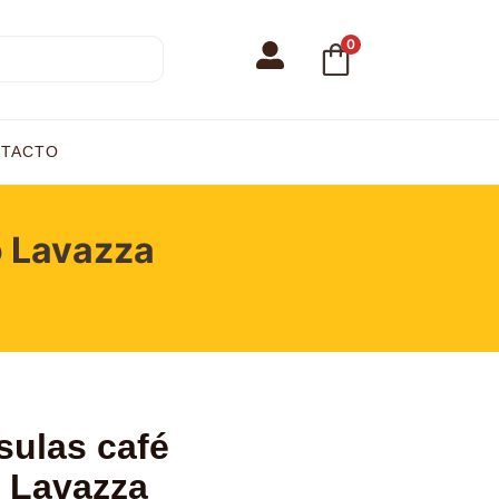
0
TACTO
o Lavazza
sulas café
 Lavazza