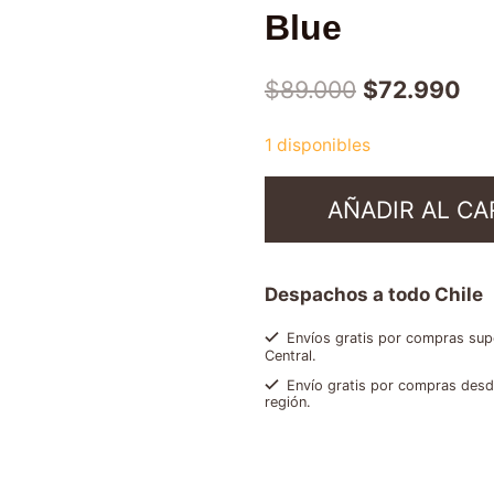
Blue
$
89.000
$
72.990
1 disponibles
AÑADIR AL CA
Despachos a todo Chile
Envíos gratis por compras supe
Central.
Envío gratis por compras desde
región.
SKU:
8000070026506
Categorías:
Cápsulas de café
,
Ofer