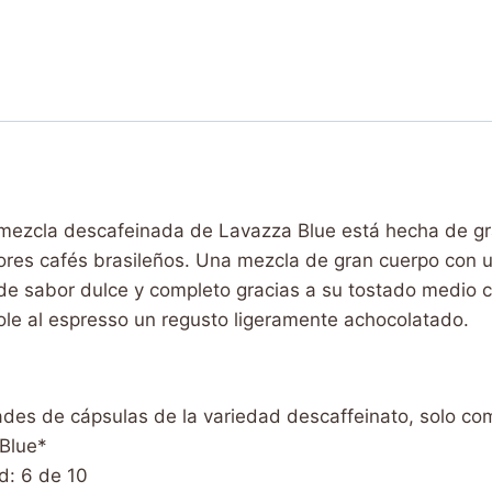
Etiqueta:
NC421278
Brand:
Lavazza
la mezcla descafeinada de Lavazza Blue está hecha de g
ores cafés brasileños. Una mezcla de gran cuerpo con 
 de sabor dulce y completo gracias a su tostado medio 
le al espresso un regusto ligeramente achocolatado.
des de cápsulas de la variedad descaffeinato, solo com
Blue*
d: 6 de 10