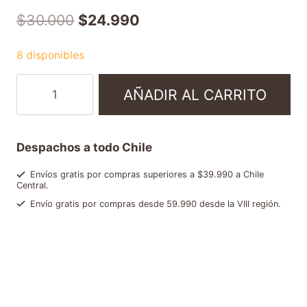
$
30.000
$
24.990
8 disponibles
AÑADIR AL CARRITO
Despachos a todo Chile
Envíos gratis por compras superiores a $39.990 a Chile
Central.
Envío gratis por compras desde 59.990 desde la VIII región.
Categorías:
Café instantáneo
,
Chocolates y cosas dulces
,
Gourmet
,
Ofertas y packs
Etiqueta:
NC588141
Brand:
Ristora