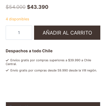
$
54.000
$
43.390
4 disponibles
AÑADIR AL CARRITO
Despachos a todo Chile
Envíos gratis por compras superiores a $39.990 a Chile
Central.
Envío gratis por compras desde 59.990 desde la VIII región.
Categorías:
Café en grano entero
,
Ofertas y packs
Etiqueta:
NC837422
Brand:
Kimbo