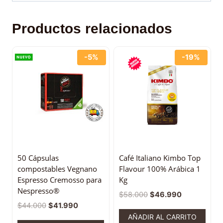
Productos relacionados
-5%
-19%
50 Cápsulas
Café Italiano Kimbo Top
compostables Vegnano
Flavour 100% Arábica 1
Espresso Cremosso para
Kg
Nespresso®
$
58.000
$
46.990
$
44.000
$
41.990
AÑADIR AL CARRITO