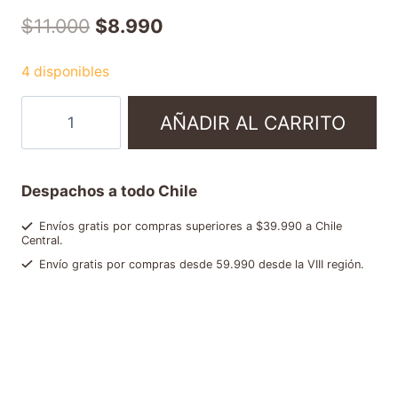
$
11.000
$
8.990
4 disponibles
AÑADIR AL CARRITO
Despachos a todo Chile
Envíos gratis por compras superiores a $39.990 a Chile
Central.
Envío gratis por compras desde 59.990 desde la VIII región.
SKU:
8000070053625
Categorías:
Cápsulas de café
,
Ofertas y packs
Etiqueta:
NC274266
Brand:
Lavazza