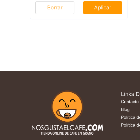
Borrar
Aplicar
Links D
Contacto
Blog
Política 
Política 