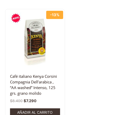
-13%
Café italiano Kenya Corsini
Compagnia Dell’arabica ,
“AA washed” Intenso, 125
grs. grano molido
$
8.400
$
7.290
AÑADIR AL CARRITO