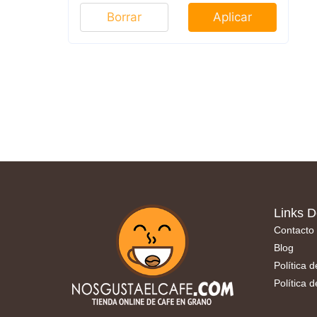
Borrar
Aplicar
Links D
Contacto
Blog
Política 
Política 