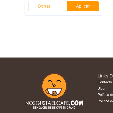
Borrar
Aplicar
Links D
Contacto
Blog
Política 
Política 