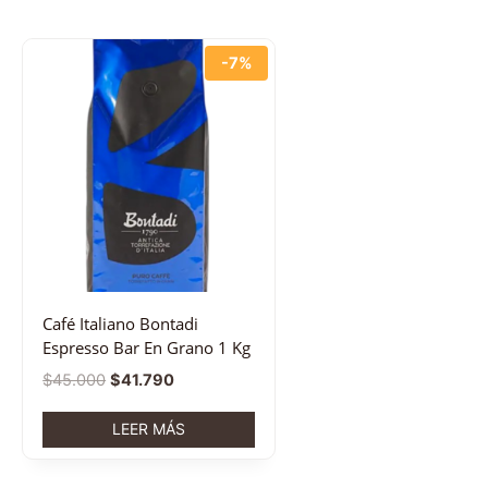
-7%
Café Italiano Bontadi
Espresso Bar En Grano 1 Kg
$
45.000
$
41.790
LEER MÁS