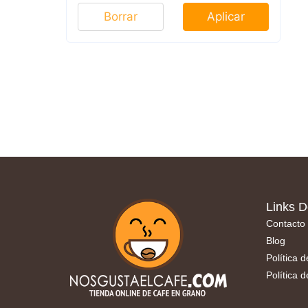
Borrar
Aplicar
Links D
Contacto
Blog
Política 
Política 