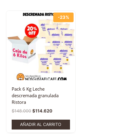
-23%
Pack 6 Kg Leche
descremada granulada
Ristora
$
148.000
$
114.620
AÑADIR AL CARRITO