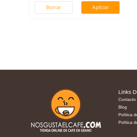
Borrar
Aplicar
Links D
Contacto
Blog
Política 
Política 