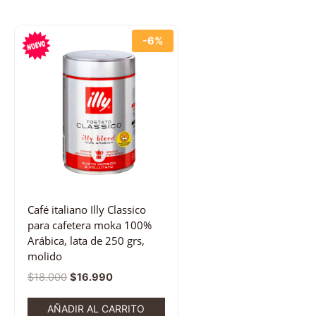
-6%
Café italiano Illy Classico
para cafetera moka 100%
Arábica, lata de 250 grs,
molido
$
18.000
$
16.990
AÑADIR AL CARRITO