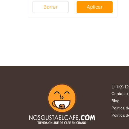
Borrar
Aplicar
Links D
Contacto
Blog
Política 
Política 