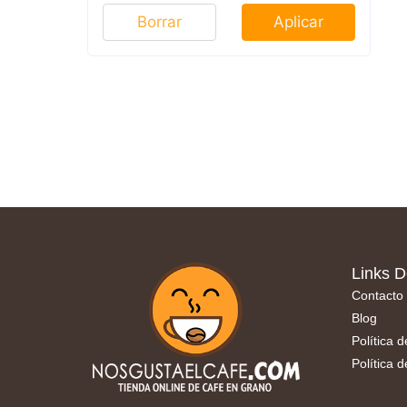
Borrar
Aplicar
Links D
Contacto
Blog
Política 
Política 