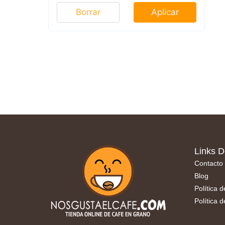
Borrar
Aplicar
Links D
Contacto
Blog
Política 
Política 