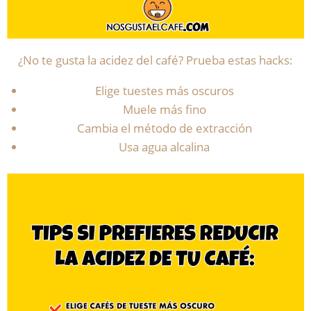
¿No te gusta la acidez del café? Prueba estas hacks:
Elige tuestes más oscuros
Muele más fino
Cambia el método de extracción
Usa agua alcalina