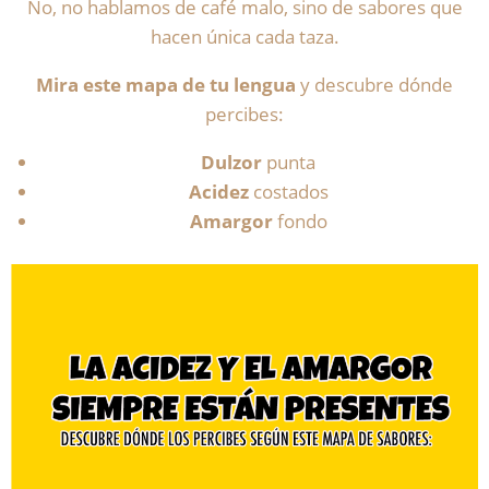
No, no hablamos de café malo, sino de sabores que
hacen única cada taza.
Mira este mapa de tu lengua
y descubre dónde
percibes:
Dulzor
punta
Acidez
costados
Amargor
fondo