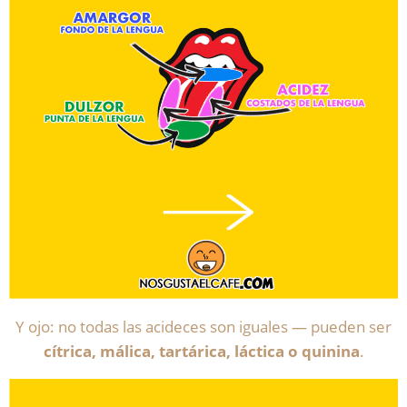
Y ojo: no todas las acideces son iguales — pueden ser
cítrica, málica, tartárica, láctica o quinina
.