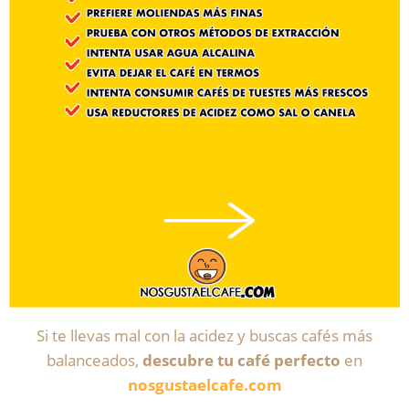
Si te llevas mal con la acidez y buscas cafés más
balanceados,
descubre tu café perfecto
en
nosgustaelcafe.com