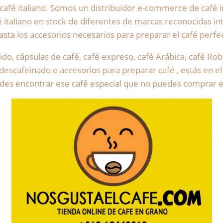
l café italiano. Somos un distribuidor e-commerce de café 
 italiano en stock de diferentes de marcas reconocidas i
sta los accesorios necesarios para preparar el café perfec
ido, cápsulas de café, café expreso, café Arábica, café Rob
 descafeinado o accesorios para preparar café , estás en 
des encontrar ese café especial que no puedes comprar e