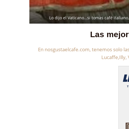
Lo dijo el Vaticano…si tomas café italiano,
Las mejor
En nosgustaelcafe.com, tenemos solo las 
Lucaffe,Illy