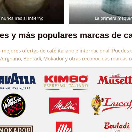
 nunca irás al infierno
La primera máquin
es y más populares marcas de caf
mejores ofertas de café italiano e internacional. Puedes e
, Vergnano, Bontadi, Mokador y otras reconocidas marcas 