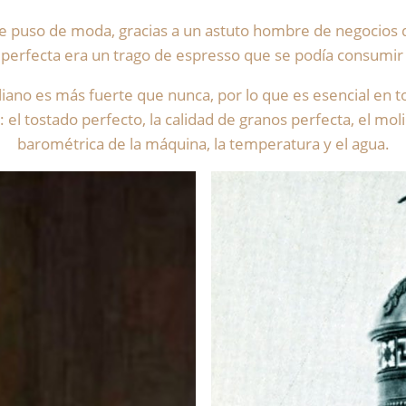
ano se puso de moda, gracias a un astuto hombre de negocio
 perfecta era un trago de espresso que se podía consumi
taliano es más fuerte que nunca, por lo que es esencial en t
: el tostado perfecto, la calidad de granos perfecta, el mo
barométrica de la máquina, la temperatura y el agua.