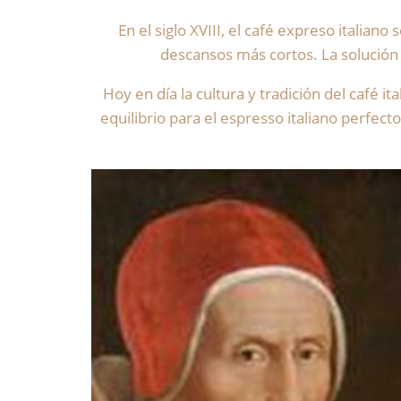
En el siglo XVIII, el café expreso itali
descansos más cortos. La solución
Hoy en día la cultura y tradición del café i
equilibrio para el espresso italiano perfecto