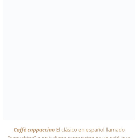
Caffè cappuccino
El clásico en español llamado
“capuchino” o en italiano cappuccino es un café que