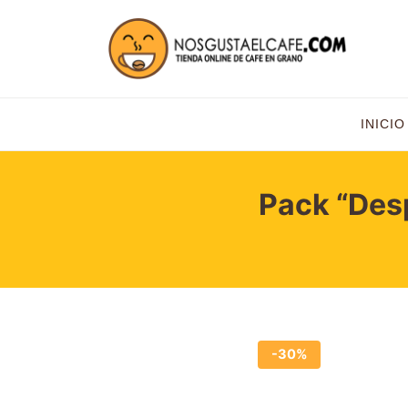
INICIO
Pack “Desp
-30%