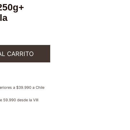
 250g+
la
AL CARRITO
riores a $39.990 a Chile
 59.990 desde la VIII
erno
,
Ofertas y packs