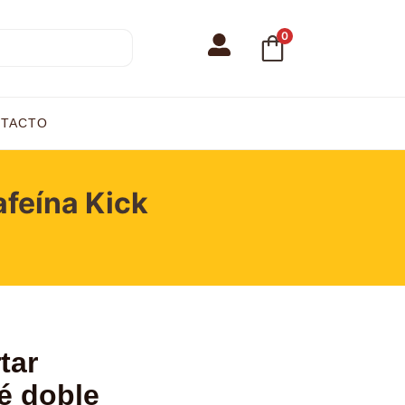
0
TACTO
afeína Kick
tar
é doble