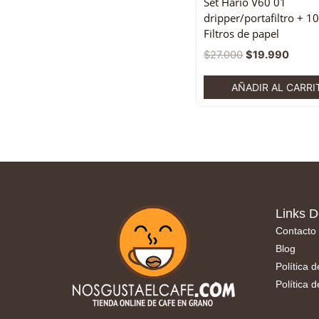
Set Hario V60 01
dripper/portafiltro + 1
Filtros de papel
$
27.000
$
19.990
AÑADIR AL CARRI
Links D
Contacto
Blog
Política 
Política 