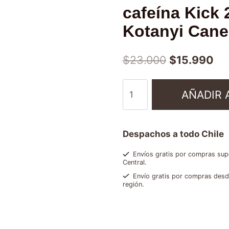
cafeína Kick
Kotanyi Cane
$
23.000
$
15.990
AÑADIR 
Despachos a todo Chile
Envíos gratis por compras supe
Central.
Envío gratis por compras desde
región.
Categorías:
Café molido
,
Modo Invi