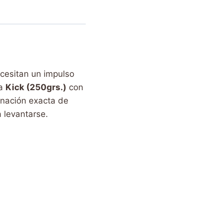
ecesitan un impulso
na
Kick (250grs.)
con
inación exacta de
 levantarse.