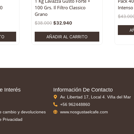
1 Kg Lavazza Gusto Forte +
Pack 40
00
100 Grs. Il Filtro Classico
Intenso
Grano
$
43.00
$
38.000
$
32.940
A
TO
AÑADIR AL CARRITO
e Interés
Información De Contacto
Av. Libertad 17, Local 4. Viña del Mar
+56 962448860
de cambio y devoluciones
www.nosgustaelcafe.com
de Privacidad