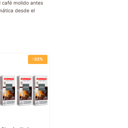
 café molido antes
mática desde el
-32%