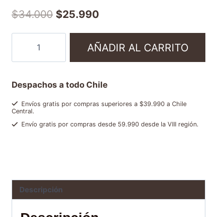
$
34.000
$
25.990
AÑADIR AL CARRITO
Despachos a todo Chile
Envíos gratis por compras superiores a $39.990 a Chile
Central.
Envío gratis por compras desde 59.990 desde la VIII región.
Categorías:
Café molido
,
Modo Invierno
,
Ofertas y packs
Brand:
Don Espresso
,
Hausbrandt
Descripción