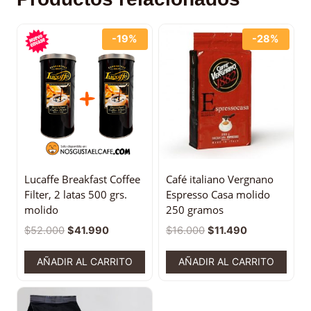
-19%
-28%
Lucaffe Breakfast Coffee
Café italiano Vergnano
Filter, 2 latas 500 grs.
Espresso Casa molido
molido
250 gramos
$
52.000
$
41.990
$
16.000
$
11.490
AÑADIR AL CARRITO
AÑADIR AL CARRITO