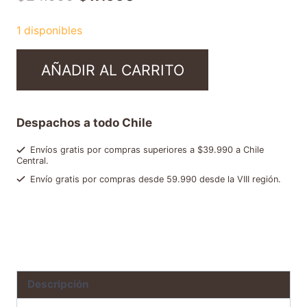
1 disponibles
AÑADIR AL CARRITO
Despachos a todo Chile
Envíos gratis por compras superiores a $39.990 a Chile
Central.
Envío gratis por compras desde 59.990 desde la VIII región.
Categorías:
Ofertas y packs
,
Saborizantes, jarabes y salsas
,
Tazas
e insumos para cafetería
Etiqueta:
NC361233
Descripción