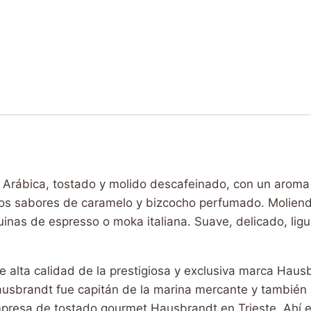
SKU:
8006980163850
Categorías:
Café 100% Arábica
,
Ca
packs
Etiqueta:
NC644284
Brand:
Hausbrandt
Arábica, tostado y molido descafeinado, con un aroma
uos sabores de caramelo y bizcocho perfumado. Molienda
nas de espresso o moka italiana. Suave, delicado, ligu
e alta calidad de la prestigiosa y exclusiva marca Haus
usbrandt fue capitán de la marina mercante y también u
presa de tostado gourmet Hausbrandt en Trieste. Ahí es