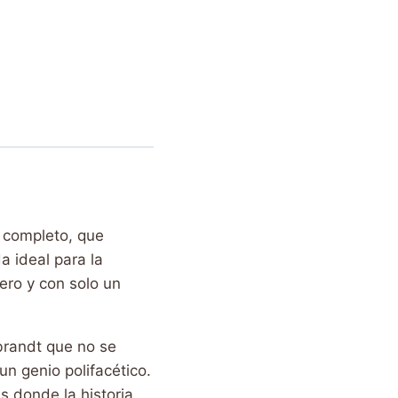
fé descafeinado
,
Ofertas y
 completo, que
 ideal para la
ero y con solo un
brandt que no se
n genio polifacético.
 donde la historia