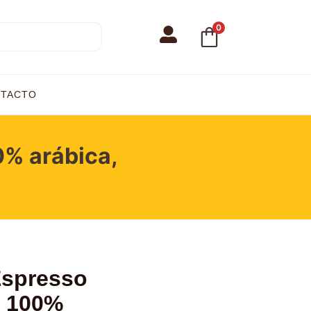
0
TACTO
% arábica,
Espresso
o 100%