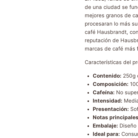
de una ciudad se fun
mejores granos de ca
procesaran lo más sua
café Hausbrandt, con 
reputación de Hausbr
marcas de café más f
Características del p
Contenido:
250g d
Composición:
100
Cafeína:
No superi
Intensidad:
Media
Presentación:
Sof
Notas principales
Embalaje:
Diseño 
Ideal para:
Consumo