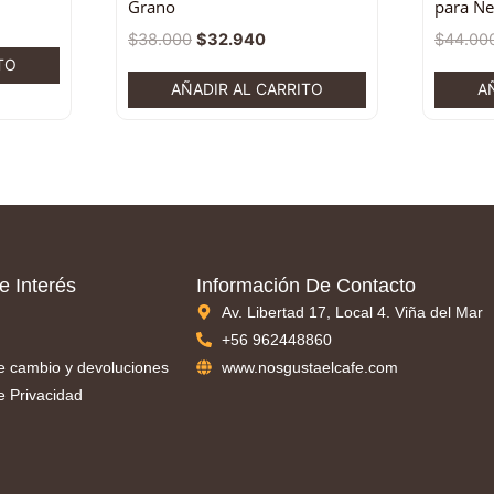
Grano
para N
$
38.000
$
32.940
$
44.00
TO
AÑADIR AL CARRITO
A
e Interés
Información De Contacto
Av. Libertad 17, Local 4. Viña del Mar
+56 962448860
de cambio y devoluciones
www.nosgustaelcafe.com
de Privacidad