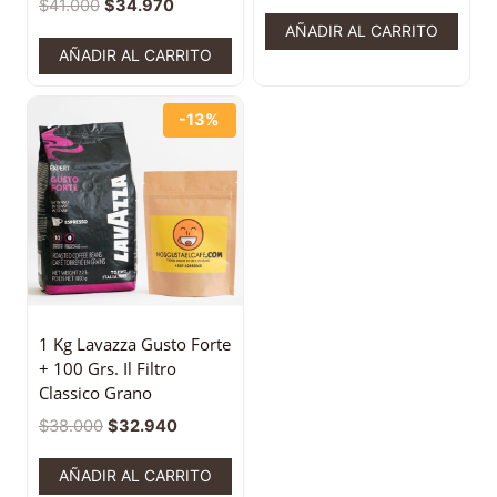
$
41.000
$
34.970
AÑADIR AL CARRITO
AÑADIR AL CARRITO
-13%
1 Kg Lavazza Gusto Forte
+ 100 Grs. Il Filtro
Classico Grano
$
38.000
$
32.940
AÑADIR AL CARRITO