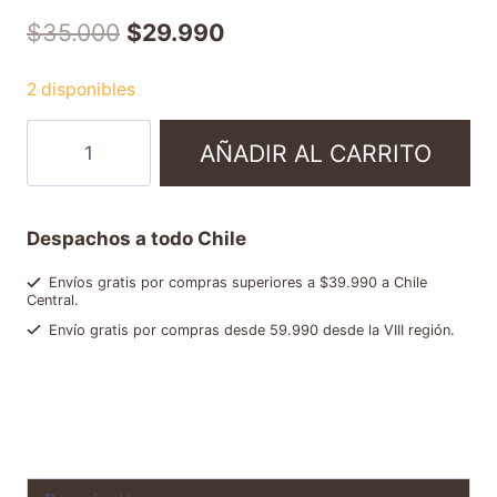
$
35.000
$
29.990
2 disponibles
AÑADIR AL CARRITO
Despachos a todo Chile
Envíos gratis por compras superiores a $39.990 a Chile
Central.
Envío gratis por compras desde 59.990 desde la VIII región.
SKU:
5410958146470
Categorías:
Café en grano entero
,
Ofertas y packs
Etiqueta:
NC678615