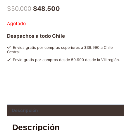
$
50.000
$
48.500
Agotado
Despachos a todo Chile
Envíos gratis por compras superiores a $39.990 a Chile
Central.
Envío gratis por compras desde 59.990 desde la VIII región.
SKU:
8006980151758
Categorías:
Café en grano entero
,
Ofertas y packs
Etiqueta:
NC695781
Brand:
Hausbrandt
Descripción
Descripción