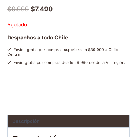
$
9.000
$
7.490
Agotado
Despachos a todo Chile
Envíos gratis por compras superiores a $39.990 a Chile
Central.
Envío gratis por compras desde 59.990 desde la VIII región.
SKU:
7804606296903
Categorías:
Café instantáneo
,
Chocolates y cosas dulces
,
Ofertas y
packs
,
Packs y ofertas para regalar
Etiqueta:
NC568483
Brand:
Café Juan Valdez
Descripción