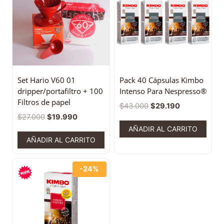
Set Hario V60 01
Pack 40 Cápsulas Kimbo
dripper/portafiltro + 100
Intenso Para Nespresso®
Filtros de papel
$
43.000
$
29.190
$
27.000
$
19.990
AÑADIR AL CARRITO
AÑADIR AL CARRITO
-24%