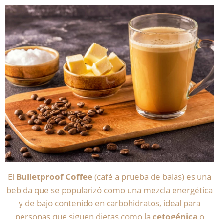
El
Bulletproof Coffee
(café a prueba de balas) es una
bebida que se popularizó como una mezcla energética
y de bajo contenido en carbohidratos, ideal para
personas que siguen dietas como la
cetogénica
o