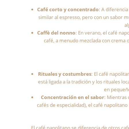
Café corto y concentrado
: A diferenci
similar al espresso, pero con un sabor
a
Caffè del nonno
: En verano, el café na
café, a menudo mezclada con crema o h
Rituales y costumbres
: El café napoli
está ligada a la tradición y los rituales
en pequeño
Concentración en el sabor
: Mientras
cafés de especialidad), el café napolitan
El café napolitano se diferencia de otros ca