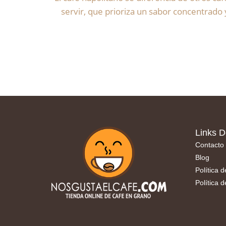
servir, que prioriza un sabor concentrado y
Links D
Contacto
Blog
Política 
Política 