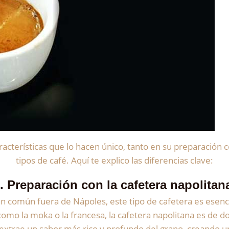
características que lo hacen único, tanto en su preparació
tipos de café. Aquí te explico las diferencias clave:
.
Preparación con la cafetera napolitan
n común fuera de Nápoles, este tipo de cafetera es esenci
 como la moka o la francesa, la cafetera napolitana es de 
 extrae un sabor más rico y profundo del grano, creando 