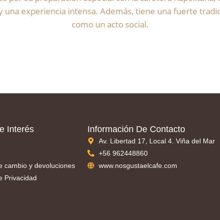
 una experiencia intensa. Además, tiene una fuerte tradici
como un acto social.
e Interés
Información De Contacto
Av. Libertad 17, Local 4. Viña del Mar
+56 962448860
de cambio y devoluciones
www.nosgustaelcafe.com
de Privacidad