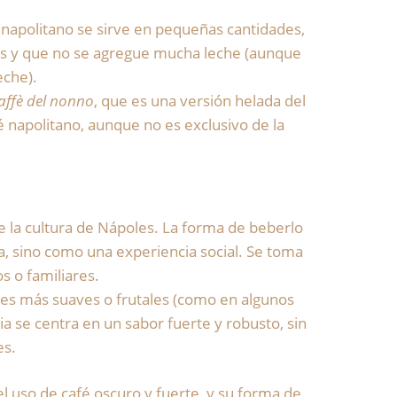
fé napolitano se sirve en pequeñas cantidades,
as y que no se agregue mucha leche (aunque
eche).
affè del nonno
, que es una versión helada del
 napolitano, aunque no es exclusivo de la
e la cultura de Nápoles. La forma de beberlo
ida, sino como una experiencia social. Se toma
 o familiares.
res más suaves o frutales (como en algunos
ia se centra en un sabor fuerte y robusto, sin
es.
el uso de café oscuro y fuerte, y su forma de