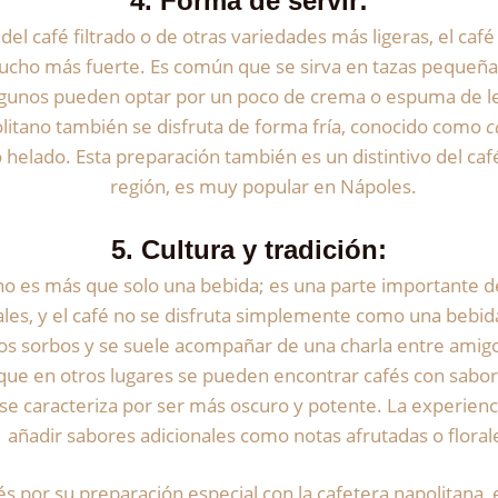
4.
Forma de servir
:
a del café filtrado o de otras variedades más ligeras, el ca
 mucho más fuerte. Es común que se sirva en tazas pequeñ
lgunos pueden optar por un poco de crema o espuma de l
politano también se disfruta de forma fría, conocido como
c
elado. Esta preparación también es un distintivo del café
región, es muy popular en Nápoles.
5.
Cultura y tradición
:
tano es más que solo una bebida; es una parte importante d
 locales, y el café no se disfruta simplemente como una beb
s sorbos y se suele acompañar de una charla entre amigos
 que en otros lugares se pueden encontrar cafés con sabo
o se caracteriza por ser más oscuro y potente. La experienc
añadir sabores adicionales como notas afrutadas o floral
fés por su preparación especial con la cafetera napolitana, 