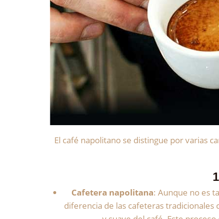
El café napolitano se distingue por varias 
1
Cafetera napolitana
: Aunque no es ta
diferencia de las cafeteras tradicionales
y suave del café. Este proceso