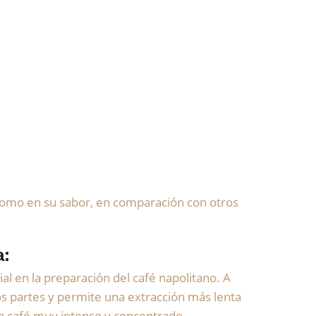
n como en su sabor, en comparación con otros
a
:
al en la preparación del café napolitano. A
dos partes y permite una extracción más lenta
un café muy intenso y concentrado.